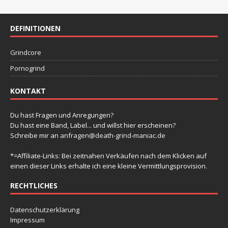
g
g
g
g
g
g
g
-
t
n
n
n
n
n
n
n
e
e
e
e
e
e
e
e
N
a
n
n
n
n
n
n
u
n
DEFINITIONEN
a
l
v
n
t
Grindcore
i
d
u
g
Pornogrind
A
a
n
n
KONTAKT
t
g
s
i
e
Du hast Fragen und Anregungen?
i
o
Du hast eine Band, Label... und willst hier erscheinen?
n
n
Schreibe mir an
anfragen@death-grind-maniac.de
c
h
*=Affiliate-Links: Bei zeitnahen Verkäufen nach dem Klicken auf
einen dieser Links erhalte ich eine kleine Vermittlungsprovision.
t
e
RECHTLICHES
n
Datenschutzerklärung
,
Impressum