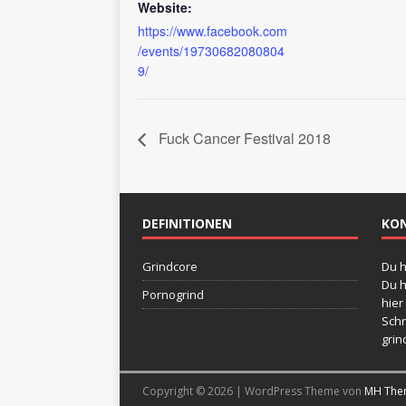
Website:
https://www.facebook.com
/events/19730682080804
9/
Fuck Cancer Festival 2018
DEFINITIONEN
KO
Grindcore
Du h
Du h
Pornogrind
hier
Schr
grin
Copyright © 2026 | WordPress Theme von
MH The