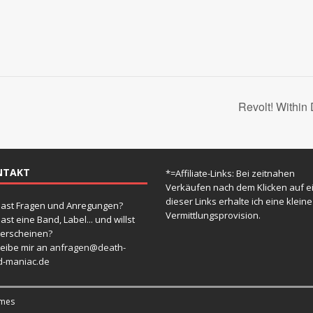
Revolt! Within 
NTAKT
*=Affiliate-Links: Bei zeitnahen
Verkäufen nach dem Klicken auf e
dieser Links erhalte ich eine kleine
ast Fragen und Anregungen?
Vermittlungsprovision.
ast eine Band, Label... und willst
 erscheinen?
eibe mir an
anfragen@death-
d-maniac.de
mes