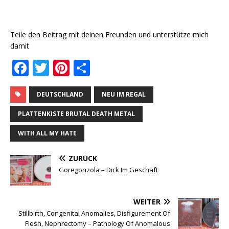
Teile den Beitrag mit deinen Freunden und unterstütze mich
damit
F
T
Pi
T
a
w
n
ei
c
it
te
le
DEUTSCHLAND
NEU IM REGAL
e
te
r
n
PLATTENKISTE BRUTAL DEATH METAL
b
r
e
WITH ALL MY HATE
o
st
ZURÜCK
o
Goregonzola ‎– Dick Im Geschäft
k
WEITER
Stillbirth, Congenital Anomalies, Disfigurement Of
Flesh, Nephrectomy ‎– Pathology Of Anomalous