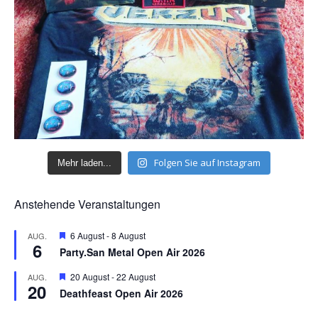
Folgen Sie auf Instagram
Mehr laden...
Anstehende Veranstaltungen
H
6 August
-
8 August
AUG.
6
e
Party.San Metal Open Air 2026
r
v
H
20 August
-
22 August
AUG.
o
20
e
r
Deathfeast Open Air 2026
r
g
v
e