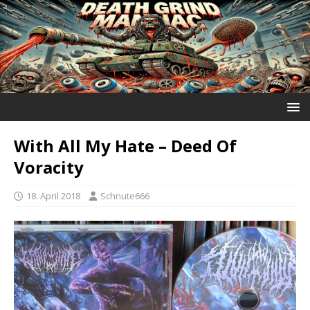
With All My Hate ‎– Deed Of
Voracity
18. April 2018
Schnute666