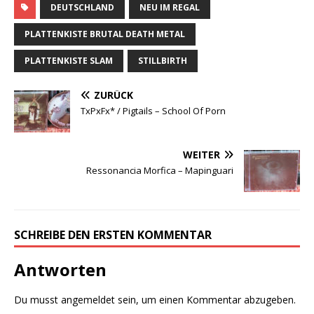
c
it
te
le
DEUTSCHLAND
NEU IM REGAL
e
te
r
n
PLATTENKISTE BRUTAL DEATH METAL
b
r
e
PLATTENKISTE SLAM
STILLBIRTH
o
st
ZURÜCK
o
TxPxFx* / Pigtails ‎– School Of Porn
k
WEITER
Ressonancia Morfica ‎– Mapinguari
SCHREIBE DEN ERSTEN KOMMENTAR
Antworten
Du musst
angemeldet
sein, um einen Kommentar abzugeben.