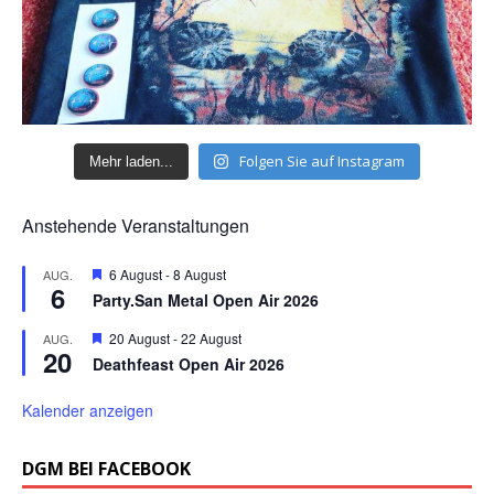
Folgen Sie auf Instagram
Mehr laden...
Anstehende Veranstaltungen
H
6 August
-
8 August
AUG.
6
e
Party.San Metal Open Air 2026
r
v
H
20 August
-
22 August
AUG.
o
20
e
r
Deathfeast Open Air 2026
r
g
v
e
o
Kalender anzeigen
h
r
o
g
b
e
DGM BEI FACEBOOK
e
h
n