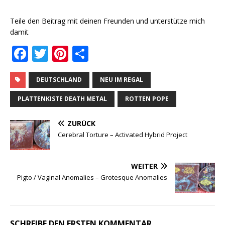
Teile den Beitrag mit deinen Freunden und unterstütze mich
damit
F
T
Pi
T
a
w
n
ei
c
it
te
le
DEUTSCHLAND
NEU IM REGAL
e
te
r
n
PLATTENKISTE DEATH METAL
ROTTEN POPE
b
r
e
ZURÜCK
o
st
Cerebral Torture ‎– Activated Hybrid Project
o
k
WEITER
Pigto / Vaginal Anomalies ‎– Grotesque Anomalies
SCHREIBE DEN ERSTEN KOMMENTAR