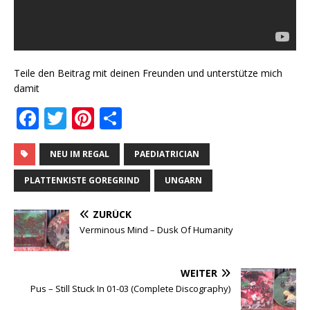
Teile den Beitrag mit deinen Freunden und unterstütze mich
damit
F
T
Pi
T
a
w
n
ei
c
it
te
le
NEU IM REGAL
PAEDIATRICIAN
e
te
r
n
PLATTENKISTE GOREGRIND
UNGARN
b
r
e
ZURÜCK
o
st
Verminous Mind ‎– Dusk Of Humanity
o
k
WEITER
Pus ‎– Still Stuck In 01-03 (Complete Discography)