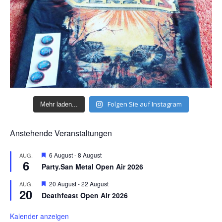
Folgen Sie auf Instagram
Mehr laden...
Anstehende Veranstaltungen
H
6 August
-
8 August
AUG.
6
e
Party.San Metal Open Air 2026
r
v
H
20 August
-
22 August
AUG.
o
20
e
r
Deathfeast Open Air 2026
r
g
v
e
o
Kalender anzeigen
h