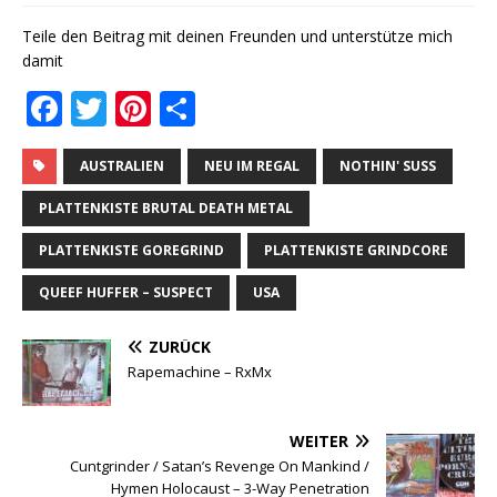
Teile den Beitrag mit deinen Freunden und unterstütze mich
damit
F
T
Pi
T
a
w
n
ei
c
it
te
le
AUSTRALIEN
NEU IM REGAL
NOTHIN' SUSS
e
te
r
n
PLATTENKISTE BRUTAL DEATH METAL
b
r
e
PLATTENKISTE GOREGRIND
PLATTENKISTE GRINDCORE
o
st
QUEEF HUFFER ‎– SUSPECT
USA
o
k
ZURÜCK
Rapemachine ‎– RxMx
WEITER
Cuntgrinder / Satan’s Revenge On Mankind /
Hymen Holocaust ‎– 3-Way Penetration