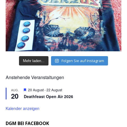
Folgen Sie auf Instagram
Mehr laden...
Anstehende Veranstaltungen
H
20 August
-
22 August
AUG.
20
e
Deathfeast Open Air 2026
r
v
o
Kalender anzeigen
r
g
e
DGM BEI FACEBOOK
h