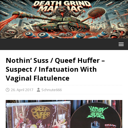
Nothin‘ Suss / Queef Huffer ‎–
Suspect / Infatuation With
Vaginal Flatulence
26. April 2017
Schnute666