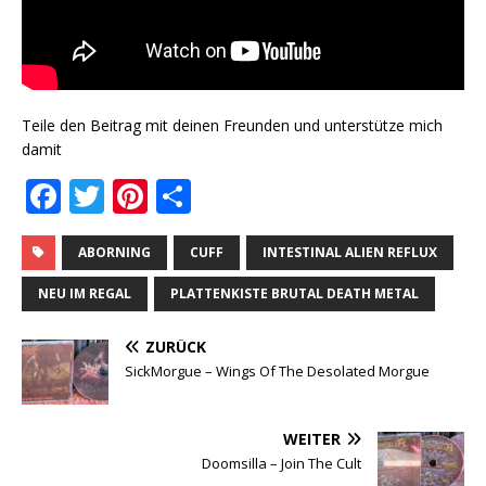
Teile den Beitrag mit deinen Freunden und unterstütze mich
damit
F
T
Pi
T
a
w
n
ei
c
it
te
le
ABORNING
CUFF
INTESTINAL ALIEN REFLUX
e
te
r
n
NEU IM REGAL
PLATTENKISTE BRUTAL DEATH METAL
b
r
e
ZURÜCK
o
st
SickMorgue ‎– Wings Of The Desolated Morgue
o
k
WEITER
Doomsilla ‎– Join The Cult