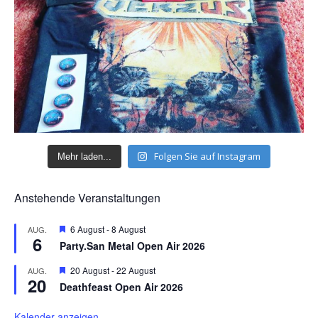
Folgen Sie auf Instagram
Mehr laden...
Anstehende Veranstaltungen
H
6 August
-
8 August
AUG.
6
e
Party.San Metal Open Air 2026
r
v
H
20 August
-
22 August
AUG.
o
20
e
r
Deathfeast Open Air 2026
r
g
v
e
o
Kalender anzeigen