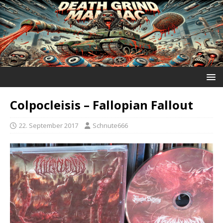
Colpocleisis ‎– Fallopian Fallout
22. September 2017
Schnute666