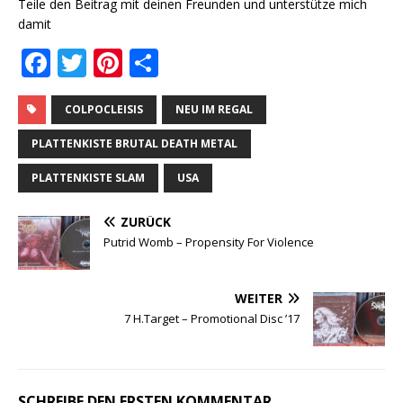
Teile den Beitrag mit deinen Freunden und unterstütze mich
damit
F
T
Pi
T
a
w
n
ei
c
it
te
le
COLPOCLEISIS
NEU IM REGAL
e
te
r
n
PLATTENKISTE BRUTAL DEATH METAL
b
r
e
PLATTENKISTE SLAM
USA
o
st
ZURÜCK
o
Putrid Womb ‎– Propensity For Violence
k
WEITER
7 H.Target ‎– Promotional Disc ’17
SCHREIBE DEN ERSTEN KOMMENTAR