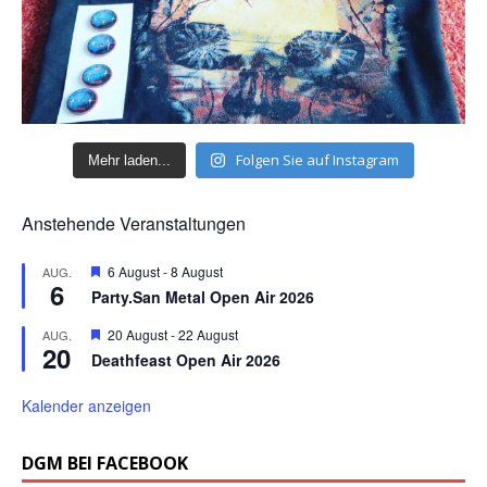
Folgen Sie auf Instagram
Mehr laden...
Anstehende Veranstaltungen
H
6 August
-
8 August
AUG.
6
e
Party.San Metal Open Air 2026
r
v
H
20 August
-
22 August
AUG.
o
20
e
r
Deathfeast Open Air 2026
r
g
v
e
o
Kalender anzeigen
h
r
o
g
b
e
DGM BEI FACEBOOK
e
h
n