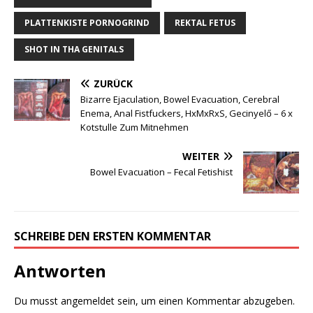
o
st
PLATTENKISTE PORNOGRIND
REKTAL FETUS
o
SHOT IN THA GENITALS
k
ZURÜCK
Bizarre Ejaculation, Bowel Evacuation, Cerebral
Enema, Anal Fistfuckers, HxMxRxS, Gecinyelő ‎– 6 x
Kotstulle Zum Mitnehmen
WEITER
Bowel Evacuation ‎– Fecal Fetishist
SCHREIBE DEN ERSTEN KOMMENTAR
Antworten
Du musst
angemeldet
sein, um einen Kommentar abzugeben.