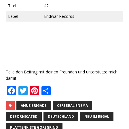
Titel
42
Label
Endwar Records
Teile den Beitrag mit deinen Freunden und unterstütze mich
damit
F
T
Pi
T
a
w
n
ei
c
it
te
le
ANUS BRIGADE
CEREBRAL ENEMA
e
te
r
n
DEFORNICATED
DEUTSCHLAND
NEU IM REGAL
b
r
e
PLATTENKISTE GOREGRIND