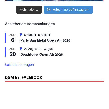
Folgen Sie auf Instagram
Mehr laden...
Anstehende Veranstaltungen
H
6 August
-
8 August
AUG.
6
e
Party.San Metal Open Air 2026
r
v
H
20 August
-
22 August
AUG.
o
20
e
r
Deathfeast Open Air 2026
r
g
v
e
o
Kalender anzeigen
h
r
o
g
b
e
DGM BEI FACEBOOK
e
h
n
o
b
e
n