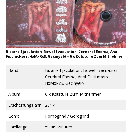
Bizarre Ejaculation, Bowel Evacuation, Cerebral Enema, Anal
Fistfuckers, HxMxRxS, Gecinyelő ‎– 6 x Kotstulle Zum Mitnehmen
Band
Bizarre Ejaculation, Bowel Evacuation,
Cerebral Enema, Anal Fistfuckers,
HxMxRxS, Gecinyelő
Album
6 x Kotstulle Zum Mitnehmen
Erscheinungsjahr
2017
Genre
Pornogrind / Goregrind
Spiellänge
59:06 Minuten