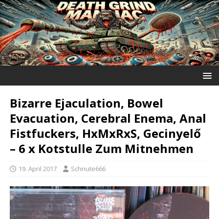
Bizarre Ejaculation, Bowel
Evacuation, Cerebral Enema, Anal
Fistfuckers, HxMxRxS, Gecinyelő
‎– 6 x Kotstulle Zum Mitnehmen
19. April 2017
Schnute666