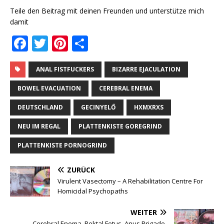
Teile den Beitrag mit deinen Freunden und unterstütze mich
damit
F
T
Pi
T
a
w
n
ei
c
it
te
le
ANAL FISTFUCKERS
BIZARRE EJACULATION
e
te
r
n
BOWEL EVACUATION
CEREBRAL ENEMA
b
r
e
DEUTSCHLAND
GECINYELŐ
HXMXRXS
o
st
NEU IM REGAL
PLATTENKISTE GOREGRIND
o
PLATTENKISTE PORNOGRIND
k
ZURÜCK
Virulent Vasectomy ‎– A Rehabilitation Centre For
Homicidal Psychopaths
WEITER
Cerebral Enema, Rektal Fetus, Anus Brigade,