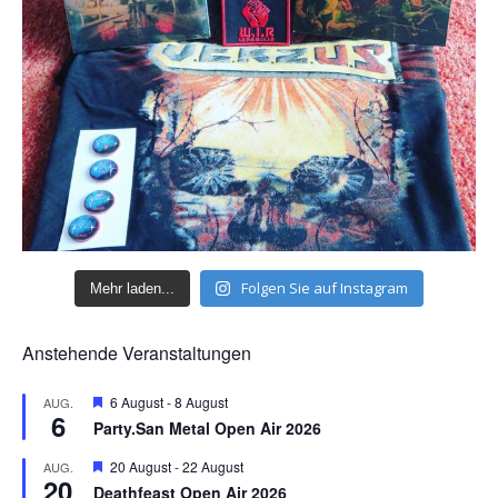
Folgen Sie auf Instagram
Mehr laden...
Anstehende Veranstaltungen
H
6 August
-
8 August
AUG.
6
e
Party.San Metal Open Air 2026
r
v
H
20 August
-
22 August
AUG.
o
20
e
r
Deathfeast Open Air 2026