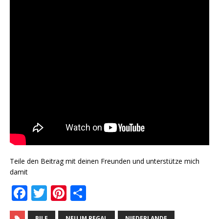
Teile den Beitrag mit deinen Freunden und unterstütze mich
damit
F
T
Pi
T
a
w
n
ei
BILE
NEU IM REGAL
NIEDERLANDE