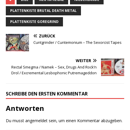
c
it
te
le
e
te
r
n
PLATTENKISTE BRUTAL DEATH METAL
b
r
e
PLATTENKISTE GOREGRIND
o
st
ZURÜCK
o
Cuntgrinder / Cuntemonium ‎– The Sexorcist Tapes
k
WEITER
Rectal Smegma / Namek ‎– Sex, Drugs And Rock’n
Drol / Excremental Lesbophonic Putremageddon
SCHREIBE DEN ERSTEN KOMMENTAR
Antworten
Du musst
angemeldet
sein, um einen Kommentar abzugeben.