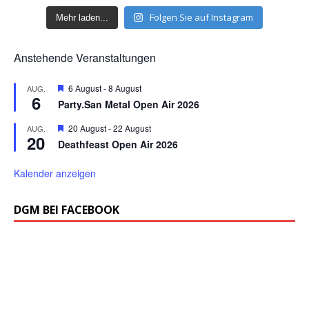
Folgen Sie auf Instagram
Mehr laden...
Anstehende Veranstaltungen
H
6 August
-
8 August
AUG.
6
e
Party.San Metal Open Air 2026
r
v
H
20 August
-
22 August
AUG.
o
20
e
r
Deathfeast Open Air 2026
r
g
v
e
o
Kalender anzeigen
h
r
o
g
b
e
DGM BEI FACEBOOK
e
h
n
o
b
e
n