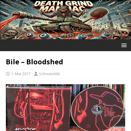
Bile ‎– Bloodshed
1. Mai 2017
Schnute666